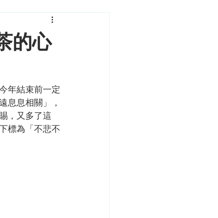
茶的心
今年結束前一定
遠息息相關」，
賜，又多了這
下標為「不悲不