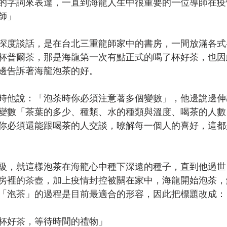
的字詞來表達，一直到海龍人生中很重要的一位導師在疫
師」
深度談話，是在台北三重龍師家中的書房，一間放滿各式
杯普爾茶，那是海龍第一次有點正式的喝了杯好茶，也因
邊告訴著海龍泡茶的好。
時他說：「泡茶時你必須注意著多個變數」，他邊說邊伸
變數「茶葉的多少、種類、水的種類與溫度、喝茶的人數
你必須還能跟喝茶的人交談，暸解每一個人的喜好，這都
級，就這樣泡茶在海龍心中種下深遠的種子，直到他過世
房裡的茶壺，加上疫情封控被關在家中，海龍開始泡茶，
「泡茶」的過程是目前最適合的形容，因此把標題改成：
杯好茶，等待時間的禮物」