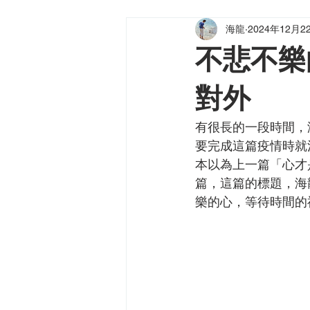
海龍
2024年12月2
海龍小品
健海天使
龍（
不悲不樂
對外
有很長的一段時間，
要完成這篇疫情時就
本以為上一篇「心才
篇，這篇的標題，海
樂的心，等待時間的