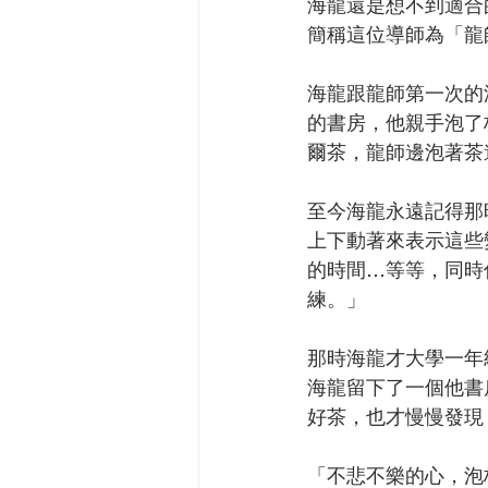
海龍還是想不到適合
簡稱這位導師為「龍
海龍跟龍師第一次的
的書房，他親手泡了
爾茶，龍師邊泡著茶
至今海龍永遠記得那
上下動著來表示這些
的時間…等等，同時
練。」
那時海龍才大學一年
海龍留下了一個他書
好茶，也才慢慢發現
「不悲不樂的心，泡