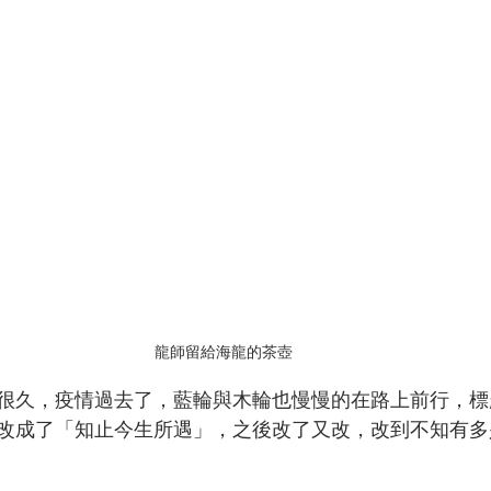
龍師留給海龍的茶壺
很久，疫情過去了，藍輪與木輪也慢慢的在路上前行，標
改成了「知止今生所遇」，之後改了又改，改到不知有多