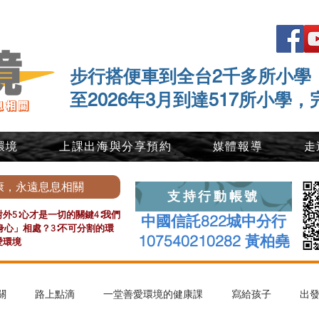
步行搭便車到全台2千多所小學
至2026年3月到達517所小學，
環境
上課出海與分享預約
媒體報導
走
康，永遠息息相關
支持行動帳號
外5∶心才是一切的關鍵4∶我們
中國信託822城中分行
心」相處？3∶不可分割的環
107540210282 黃柏堯
愛環境
關
路上點滴
一堂善愛環境的健康課
寫給孩子
出