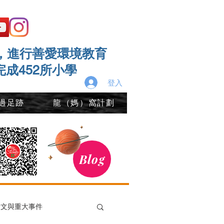
，進行善愛環境教育
完成452所小學
登入
過足跡
龍（媽）窩計劃
Blog
發文與重大事件