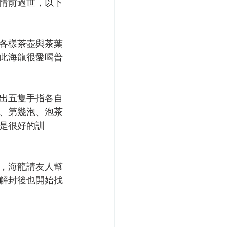
情前過世，以下
各樣茶壺與茶葉
此海龍很愛喝普
出五隻手指各自
、第幾泡、泡茶
是很好的訓
，海龍請友人幫
解封後也開始找