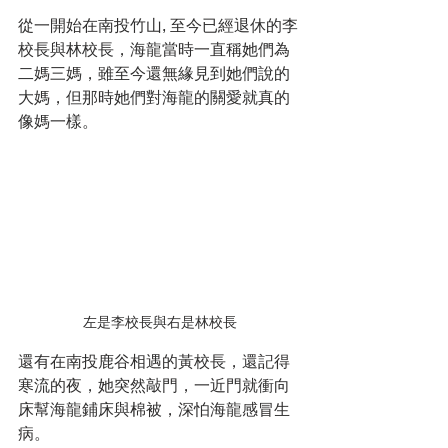
從一開始在南投竹山, 至今已經退休的李
校長與林校長，海龍當時一直稱她們為
二媽三媽，雖至今還無緣見到她們說的
大媽，但那時她們對海龍的關愛就真的
像媽一樣。
左是李校長與右是林校長
還有在南投鹿谷相遇的黃校長，還記得
寒流的夜，她突然敲門，一近門就衝向
床幫海龍鋪床與棉被，深怕海龍感冒生
病。