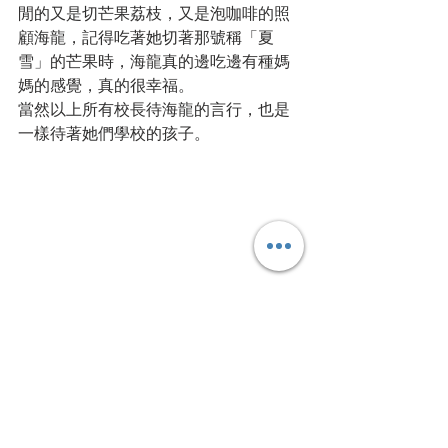
閒的又是切芒果荔枝，又是泡咖啡的照
顧海龍，記得吃著她切著那號稱「夏
雪」的芒果時，海龍真的邊吃邊有種媽
媽的感覺，真的很幸福。
當然以上所有校長待海龍的言行，也是
一樣待著她們學校的孩子。
一直到最近台東光明國小的張校長，才讓海龍
開始回想這一路走來，像媽媽的校長有誰？
這些年，一個永遠可能都無法找到解答
的問號，一直在海龍的心中：
「同樣是人，為何經過各式各樣相遇的