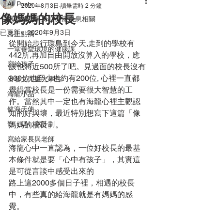
All Posts
2020年8月3日
讀畢需時 2 分鐘
像媽媽的校長
環境健康與身心健康息息相關
已更新：
2020年9月3日
路上點滴
從開始步行環島到今天,走到的學校有
一堂善愛環境的健康課
442所,再加自由開放沒算入的學校，應
寫給孩子
該也將近500所了吧。見過面的校長沒有
300位也至少也約有200位, 心裡一直都
出發文與重大事件
覺得當校長是一份需要很大智慧的工
海龍小品
作。當然其中一定也有海龍心裡主觀認
健海天使
知的好與壞，最近特別想寫下這篇「像
龍（媽）窩計劃
媽媽的校長」。
寫給家長與老師
海龍心中一直認為，一位好校長的最基
本條件就是要「心中有孩子」，其實這
是可從言談中感受出來的
路上這2000多個日子裡，相遇的校長
中，有些真的給海龍就是有媽媽的感
覺。