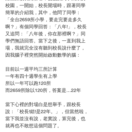
校園，一開始，校長開場時，跟著同學
簡單的介紹我，其中，他問了同學：
「全台2659所小學，要走完要走多久
啊？」有個同學回答：「八年!」，校長
又追問：「八年後，你在那裡啊？」同
學們無語回答。當下之後，一直到我上
場，我就完全沒有聽到校長說什麼了，
因我腦子裡突然開始啟動數學的腦：
目前以一週平均三所計算
一年有四十週學生有上學
所以一年可以跑120所
而2659所除以120所，答案是…22年
當下心裡的對場白是想舉手，跟校長
說：「校長!錯!是22年。」，但當然啦，
當下我並沒有說，老實說，算完後，也
就再也不敢想這個問題了。