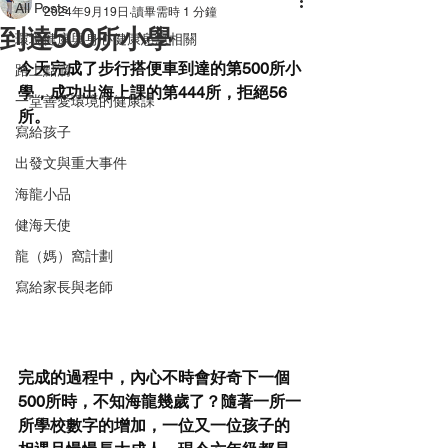
All Posts
2024年9月19日
讀畢需時 1 分鐘
到達500所小學
環境健康與身心健康息息相關
今天完成了步行搭便車到達的第500所小
路上點滴
學，成功出海上課的第444所，拒絕56
一堂善愛環境的健康課
所。
寫給孩子
出發文與重大事件
海龍小品
健海天使
龍（媽）窩計劃
寫給家長與老師
完成的過程中，內心不時會好奇下一個
500所時，不知海龍幾歲了？隨著一所一
所學校數字的增加，一位又一位孩子的