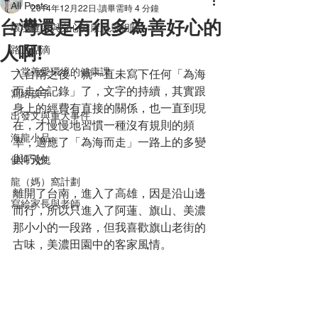
All Posts
2014年12月22日
讀畢需時 4 分鐘
台灣還是有很多為善好心的
環境健康與身心健康息息相關
人啊!
路上點滴
一堂善愛環境的健康課
入台南之後，就一直未寫下任何「為海
而走全記錄」了，文字的持續，其實跟
寫給孩子
身上的經費有直接的關係，也一直到現
出發文與重大事件
在，才慢慢地習慣一種沒有規則的頻
海龍小品
率，適應了「為海而走」一路上的多變
與巧妙。
健海天使
龍（媽）窩計劃
離開了台南，進入了高雄，因是沿山邊
寫給家長與老師
而行，所以只進入了阿蓮、旗山、美濃
那小小的一段路，但我喜歡旗山老街的
古味，美濃田園中的客家風情。