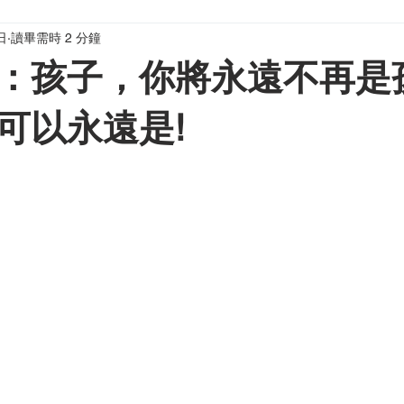
日
讀畢需時 2 分鐘
媽）窩計劃
寫給家長與老師
：孩子，你將永遠不再是
可以永遠是!