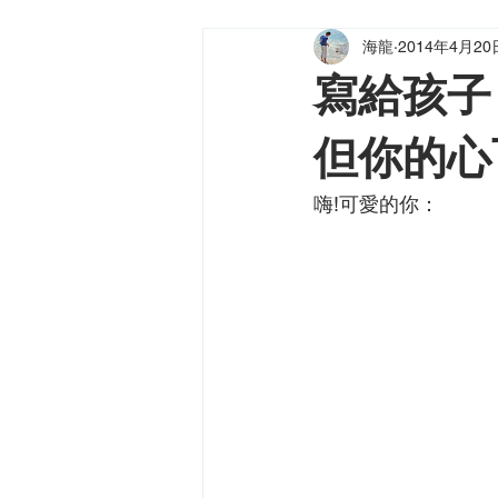
海龍
2014年4月20
海龍小品
健海天使
龍（
寫給孩子
但你的心
嗨!可愛的你：