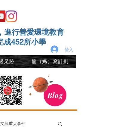
，進行善愛環境教育
完成452所小學
登入
過足跡
龍（媽）窩計劃
Blog
發文與重大事件