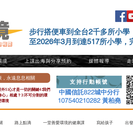
步行搭便車到全台2千多所小學
至2026年3月到達517所小學，
環境
上課出海與分享預約
媒體報導
走
康，永遠息息相關
支持行動帳號
外5∶心才是一切的關鍵4∶我們
中國信託822城中分行
心」相處？3∶不可分割的環
107540210282 黃柏堯
愛環境
關
路上點滴
一堂善愛環境的健康課
寫給孩子
出