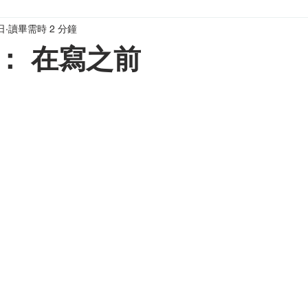
日
讀畢需時 2 分鐘
媽）窩計劃
寫給家長與老師
： 在寫之前