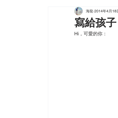
海龍
2014年4月18
海龍小品
健海天使
龍（
寫給孩子
Hi，可愛的你：