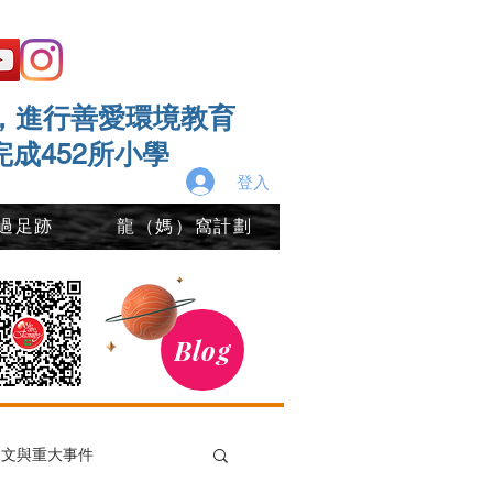
，進行善愛環境教育
完成452所小學
登入
過足跡
龍（媽）窩計劃
Blog
發文與重大事件