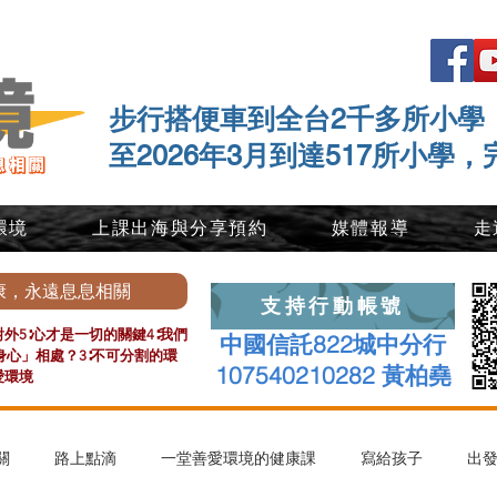
步行搭便車到全台2千多所小學
至2026年3月到達517所小學，
環境
上課出海與分享預約
媒體報導
走
康，永遠息息相關
支持行動帳號
外5∶心才是一切的關鍵4∶我們
中國信託822城中分行
心」相處？3∶不可分割的環
107540210282 黃柏堯
愛環境
關
路上點滴
一堂善愛環境的健康課
寫給孩子
出