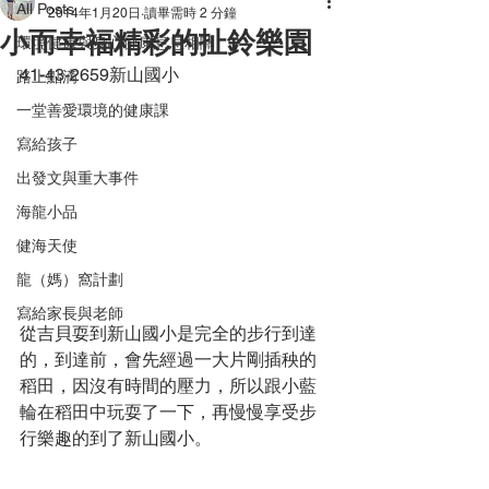
All Posts
2014年1月20日
讀畢需時 2 分鐘
小而幸福精彩的扯鈴樂園
環境健康與身心健康息息相關
41-43-2659新山國小
路上點滴
一堂善愛環境的健康課
寫給孩子
出發文與重大事件
海龍小品
健海天使
龍（媽）窩計劃
寫給家長與老師
從吉貝耍到新山國小是完全的步行到達
的，到達前，會先經過一大片剛插秧的
稻田，因沒有時間的壓力，所以跟小藍
輪在稻田中玩耍了一下，再慢慢享受步
行樂趣的到了新山國小。