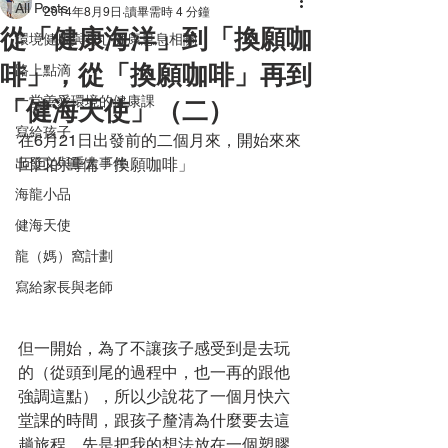
All Posts
2014年8月9日
讀畢需時 4 分鐘
從「健康海洋」到「換願咖
環境健康與身心健康息息相關
啡」，從「換願咖啡」再到
路上點滴
一堂善愛環境的健康課
「健海天使」（二）
寫給孩子
在6月21日出發前的二個月來，開始來來
出發文與重大事件
回回的籌備「換願咖啡」
海龍小品
健海天使
龍（媽）窩計劃
寫給家長與老師
但一開始，為了不讓孩子感受到是去玩
的（從頭到尾的過程中，也一再的跟他
強調這點），所以少說花了一個月快六
堂課的時間，跟孩子釐清為什麼要去這
趟旅程，先是把我的想法放在一個塑膠