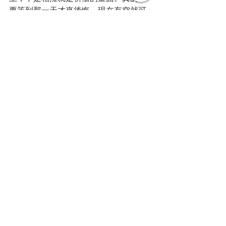
要等到那一天才來後悔，現在有空就可
以一同來試試。
寫到這裡，關於對海龍的願望：「願更
多人體認環境的健康與身心的健康，永
遠息息相關，進而願意善愛環境。」的
描述，也差不多完整了，決定明年的這
個時間，將是最後一篇對這願望的描
述，想一同邀大家來完成這第五篇的文
字。
今年開始到明年的今天，想邀請大家來
進行一個與「環境」或「身心」相處的
「9分鐘運動」
只要您願意，不論何時何地，都能與
「自然環境」或「身心」相處「9分鐘」
的時間（若你願意更久的時間更好）
什麼都不要做，就只是感受「呼吸」、
「身心」或「自然環境」的存在
關掉手機