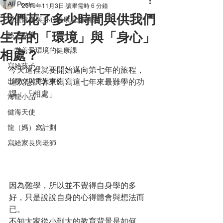
All Posts
2019年11月3日
讀畢需時 6 分鐘
我們花了多少時間與供我們
環境健康與身心健康息息相關
生存的「環境」與「身心」
路上點滴
一堂善愛環境的健康課
相處？
寫給孩子
今天這裡就要開始邁向第七年的旅程，
出發文與重大事件
這次想試著來寫寫這七年來最難學的功
課：「相處」
海龍小品
健海天使
龍（媽）窩計劃
寫給家長與老師
因為難學，所以並不覺得自身學的多
好，只是說說自身的心得體會與想法而
已。
不知大家從小到大的教育背景是如何