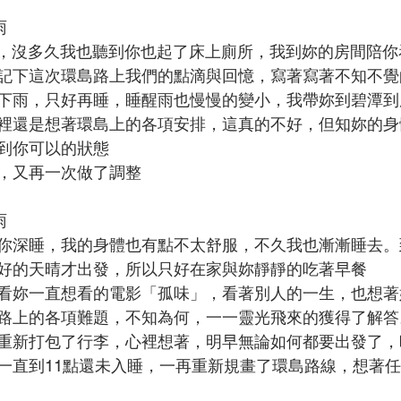
雨
了眼，沒多久我也聽到你也起了床上廁所，我到妳的房間陪
記下這次環島路上我們的點滴與回憶，寫著寫著不知不覺
下雨，只好再睡，睡醒雨也慢慢的變小，我帶妳到碧潭到
裡還是想著環島上的各項安排，這真的不好，但知妳的身
到你可以的狀態
，又再一次做了調整
雨
你深睡，我的身體也有點不太舒服，不久我也漸漸睡去。
好的天晴才出發，所以只好在家與妳靜靜的吃著早餐
看妳一直想看的電影「孤味」，看著別人的一生，也想著
路上的各項難題，不知為何，一一靈光飛來的獲得了解答
重新打包了行李，心裡想著，明早無論如何都要出發了，
一直到11點還未入睡，一再重新規畫了環島路線，想著