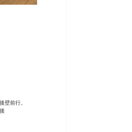
後壁前行。
後