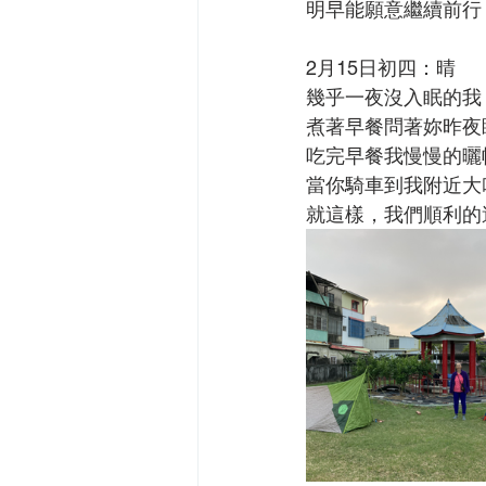
明早能願意繼續前行
2月15日初四：晴
幾乎一夜沒入眠的我
煮著早餐問著妳昨夜
吃完早餐我慢慢的曬
當你騎車到我附近大
就這樣，我們順利的