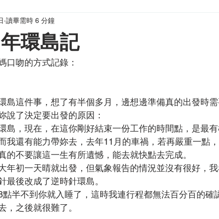
日
讀畢需時 6 分鐘
媽）窩計劃
寫給家長與老師
1年環島記
媽口吻的方式記錄：
環島這件事，想了有半個多月，邊想邊準備真的出發時需
妳說了決定要出發的原因：
環島，現在，在這你剛好結束一份工作的時間點，是最有
而我還有能力帶妳去，去年11月的車禍，若再嚴重一點
真的不要讓這一生有所遺憾，能去就快點去完成。
大年初一天晴就出發，但氣象報告的情況並沒有很好，我
針最後改成了逆時針環島。
8點半不到你就入睡了，這時我連行程都無法百分百的確
去，之後就很難了。