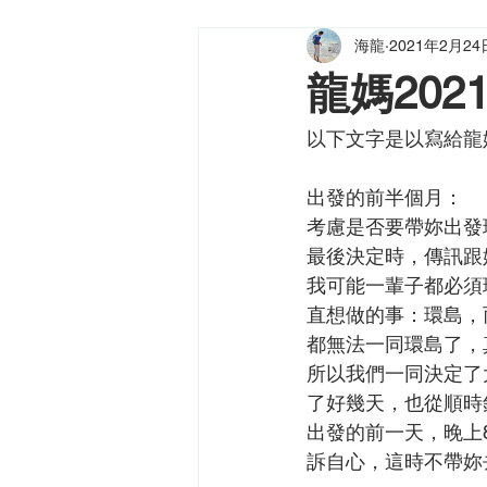
海龍
2021年2月24
海龍小品
健海天使
龍（
龍媽202
以下文字是以寫給龍
出發的前半個月：
考慮是否要帶妳出發
最後決定時，傳訊跟
我可能一輩子都必須
直想做的事：環島，
都無法一同環島了，
所以我們一同決定了
了好幾天，也從順時
出發的前一天，晚上
訴自心，這時不帶妳