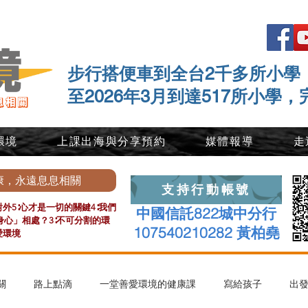
步行搭便車到全台2千多所小學
至2026年3月到達517所小學，
環境
上課出海與分享預約
媒體報導
走
康，永遠息息相關
支持行動帳號
外5∶心才是一切的關鍵4∶我們
中國信託822城中分行
心」相處？3∶不可分割的環
107540210282 黃柏堯
愛環境
關
路上點滴
一堂善愛環境的健康課
寫給孩子
出