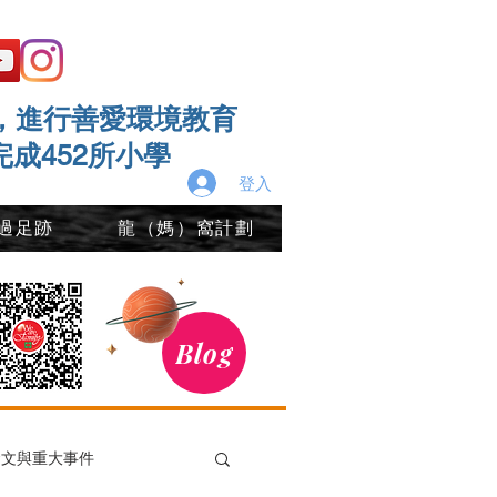
，進行善愛環境教育
完成452所小學
登入
過足跡
龍（媽）窩計劃
Blog
發文與重大事件