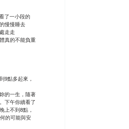
你看了一小段的
的慢慢睡去
處走走
體真的不能負重
到9點多起來，
妳的一生，隨著
。下午你續看了
晚上不到8點，
任何的可能與安