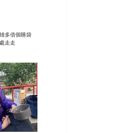
雄多借個睡袋
處走走