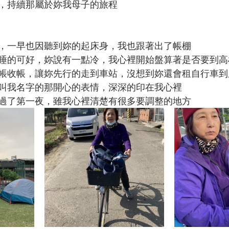
，持續那屬於妳我母子的旅程
，一早也因聽到妳的起床身，我也跟著出了帳棚
睡的可好，妳說有一點冷，我心裡開始盤算著是否要到高
帳收帳，讓妳先行的走到車站，沒想到妳還會租自行車到
叫我名字的那開心的表情，深深的印在我心裡
過了第一夜，雖我心裡清楚有很多要調整的地方