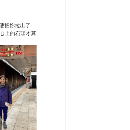
的硬把妳拉出了
心上的石頭才算