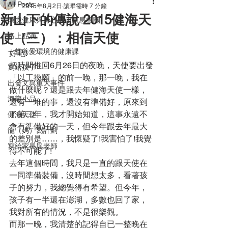
All Posts
2015年8月2日
讀畢需時 7 分鐘
新山下的傳說 2015健海天
環境健康與身心健康息息相關
使（三）：相信天使
路上點滴
一堂善愛環境的健康課
好吧!
把時間推回6月26日的夜晚，天使要出發
寫給孩子
「以工換願」的前一晚，那一晚，我在
出發文與重大事件
做什麼呢？還是跟去年健海天使一樣，
海龍小品
還有一堆的事，還沒有準備好，原來到
了第二年，我才開始知道，這事永遠不
健海天使
會有準備好的一天，但今年跟去年最大
龍（媽）窩計劃
的差別是……，我懷疑了!我害怕了!我覺
寫給家長與老師
得不可能了!
去年這個時間，我只是一直的跟天使在
一同準備裝備，沒時間想太多，看著孩
子的努力，我總覺得有希望。但今年，
孩子有一半還在澎湖，多數也回了家，
我對所有的情況，不是很樂觀。
而那一晚，我清楚的記得自已一整晚在