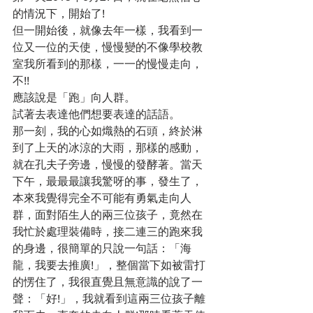
的情況下，開始了!
但一開始後，就像去年一樣，我看到一
位又一位的天使，慢慢變的不像學校教
室我所看到的那樣，一一的慢慢走向，
不!!
應該說是「跑」向人群。
試著去表達他們想要表達的話語。
那一刻，我的心如熾熱的石頭，終於淋
到了上天的冰涼的大雨，那樣的感動，
就在孔夫子旁邊，慢慢的發酵著。當天
下午，最最最讓我驚呀的事，發生了，
本來我覺得完全不可能有勇氣走向人
群，面對陌生人的兩三位孩子，竟然在
我忙於處理裝備時，接二連三的跑來我
的身邊，很簡單的只說一句話：「海
龍，我要去推廣!」，整個當下如被雷打
的愣住了，我很直覺且無意識的說了一
聲：「好!」，我就看到這兩三位孩子離