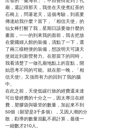
出發的「健海衣」，不自覺得走到了孔
廟，還記得那天，我坐在天使煮紅茶的
石椅上，問著老天，這個考驗，到底要
傳達給我什麼？當下，「相信天使」的
仙女棒打醒了我，星期日該要做什麼的
畫面，一一的到來我的面前，我去把放
在愛國婦人館的裝備，清點了一下，選
了兩三樣輕便的裝備，想說明天可讓天
使就近到新營努力。在那當下的同時，
我看清楚了一做孔廟地點上的盲點，開
始思考不同的可能。就在那一晚，「相
信天使!」又強而有力的回到了我的腦
中。
在此之前，天使低碳行旅的經費還未達
可出發經費的十分之一，因太專注在經
費，塑膠袋與吸管的數量，加起來不到
50個（願望是3千多個），又因人潮的分
散，勸導的數量混亂不易計算，最後一
一細數才210人。