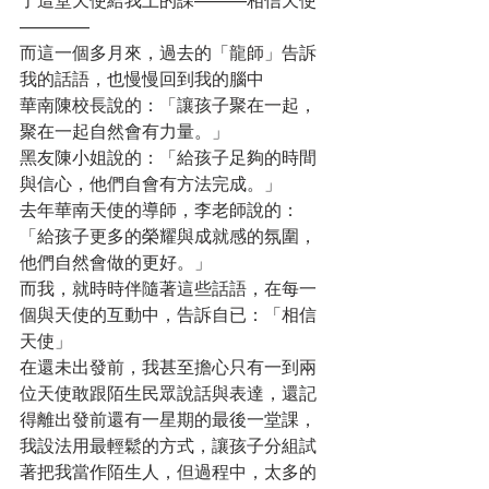
了這堂天使給我上的課———相信天使
————
而這一個多月來，過去的「龍師」告訴
我的話語，也慢慢回到我的腦中
華南陳校長說的：「讓孩子聚在一起，
聚在一起自然會有力量。」
黑友陳小姐說的：「給孩子足夠的時間
與信心，他們自會有方法完成。」
去年華南天使的導師，李老師說的：
「給孩子更多的榮耀與成就感的氛圍，
他們自然會做的更好。」
而我，就時時伴隨著這些話語，在每一
個與天使的互動中，告訴自已：「相信
天使」
在還未出發前，我甚至擔心只有一到兩
位天使敢跟陌生民眾說話與表達，還記
得離出發前還有一星期的最後一堂課，
我設法用最輕鬆的方式，讓孩子分組試
著把我當作陌生人，但過程中，太多的