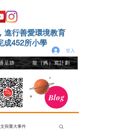
，進行善愛環境教育
完成452所小學
登入
過足跡
龍（媽）窩計劃
Blog
發文與重大事件