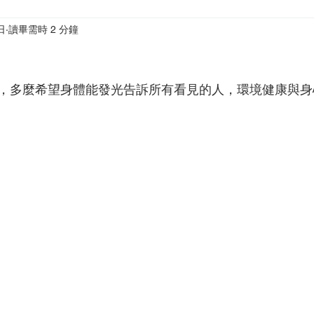
日
讀畢需時 2 分鐘
媽）窩計劃
寫給家長與老師
，多麼希望身體能發光告訴所有看見的人，環境健康與身