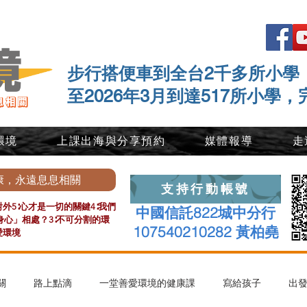
步行搭便車到全台2千多所小學
至2026年3月到達517所小學，
環境
上課出海與分享預約
媒體報導
走
康，永遠息息相關
支持行動帳號
外5∶心才是一切的關鍵4∶我們
中國信託822城中分行
心」相處？3∶不可分割的環
107540210282 黃柏堯
愛環境
關
路上點滴
一堂善愛環境的健康課
寫給孩子
出