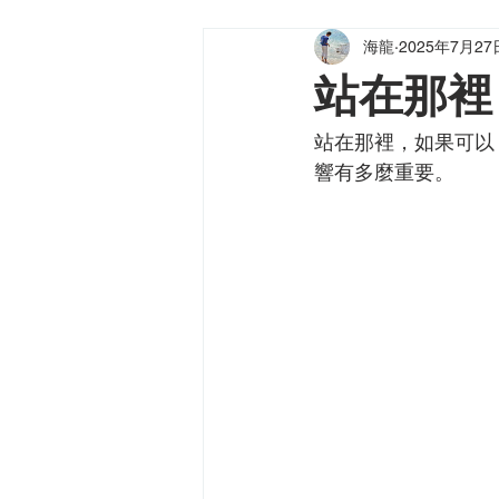
海龍
2025年7月27
海龍小品
健海天使
龍（
站在那裡
站在那裡，如果可以
響有多麼重要。